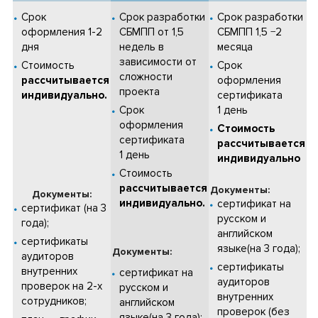
Срок
Срок разработки
Срок разработки
оформления 1-2
СБМПП от 1,5
СБМПП 1,5 −2
дня
недель в
месяца
зависимости от
Стоимость
Срок
сложности
рассчитывается
оформления
проекта
индивидуально.
сертификата
Срок
1 день
оформления
Стоимость
сертификата
рассчитывается
1 день
индивидуально
Стоимость
рассчитывается
Документы:
Документы:
индивидуально.
сертификат на
сертификат (на 3
русском и
года);
английском
сертификаты
языке(на 3 года);
Документы:
аудиторов
сертификаты
внутренних
сертификат на
аудиторов
проверок на 2-х
русском и
внутренних
сотрудников;
английском
проверок (без
языке(на 3 года);