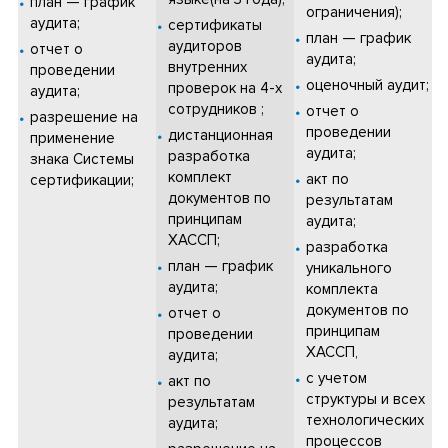
план — график
ограничения);
аудита;
сертификаты
план — график
аудиторов
отчет о
аудита;
внутренних
проведении
оценочный аудит;
проверок на 4-х
аудита;
сотрудников ;
отчет о
разрешение на
проведении
дистанционная
применение
аудита;
разработка
знака Системы
комплект
акт по
сертификации;
документов по
результатам
принципам
аудита;
ХАССП;
разработка
план — график
уникального
аудита;
комплекта
документов по
отчет о
принципам
проведении
ХАССП,
аудита;
с учетом
акт по
структуры и всех
результатам
технологических
аудита;
процессов