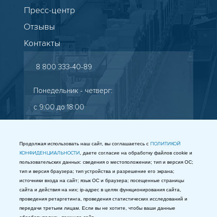
Пресс-центр
Отзывы
Контакты
8 800 333-40-89
Понедельник - четверг:
с 9:00 до 18:00
Пятница: с 9:00 до 17:00
Старокалужское шоссе, 65
Продолжая использовать наш сайт, вы соглашаетесь с
ПОЛИТИКОЙ
КОНФИДЕНЦИАЛЬНОСТИ
, даете согласие на обработку файлов cookie и
info@gostest.com
пользовательских данных: сведения о местоположении; тип и версия ОС;
тип и версия браузера; тип устройства и разрешение его экрана;
Таможенный союз
источники входа на сайт; язык ОС и браузера; посещенные страницы
сайта и действия на них; ip-адрес в целях функционирования сайта,
МЫ В СОЦСЕТЯХ
проведения ретаргетинга, проведения статистических исследований и
передачи третьим лицам. Если вы не хотите, чтобы ваши данные