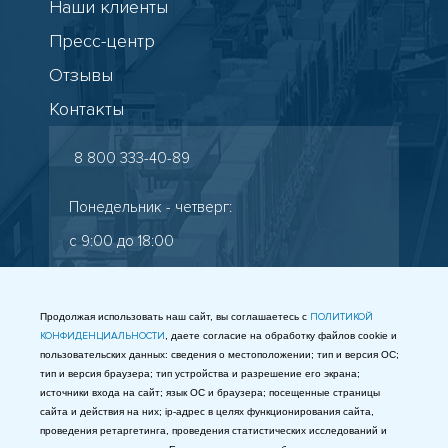
Наши клиенты
Пресс-центр
Отзывы
Контакты
8 800 333-40-89
Понедельник - четверг:
с 9:00 до 18:00
Пятница: с 9:00 до 17:00
Старокалужское шоссе, 65
Продолжая использовать наш сайт, вы соглашаетесь с
ПОЛИТИКОЙ
КОНФИДЕНЦИАЛЬНОСТИ
, даете согласие на обработку файлов cookie и
info@gostest.com
пользовательских данных: сведения о местоположении; тип и версия ОС;
тип и версия браузера; тип устройства и разрешение его экрана;
Таможенный союз
источники входа на сайт; язык ОС и браузера; посещенные страницы
сайта и действия на них; ip-адрес в целях функционирования сайта,
МЫ В СОЦСЕТЯХ
проведения ретаргетинга, проведения статистических исследований и