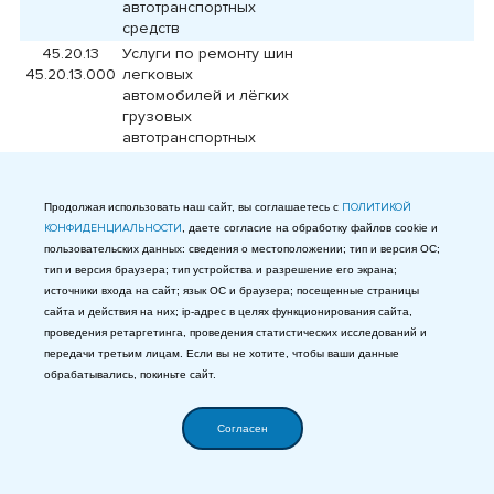
автотранспортных
средств
45.20.13
Услуги по ремонту шин
45.20.13.000
легковых
автомобилей и лёгких
грузовых
автотранспортных
средств, включая
регулировку и
балансировку колёс
Продолжая использовать наш сайт, вы соглашаетесь с
ПОЛИТИКОЙ
45.20.14
Услуги по ремонту
КОНФИДЕНЦИАЛЬНОСТИ
, даете согласие на обработку файлов cookie и
45.20.14.000
кузовов легковых
пользовательских данных: сведения о местоположении; тип и версия ОС;
автомобилей и лёгких
тип и версия браузера; тип устройства и разрешение его экрана;
грузовых
источники входа на сайт; язык ОС и браузера; посещенные страницы
автотранспортных
сайта и действия на них; ip-адрес в целях функционирования сайта,
средств и
проведения ретаргетинга, проведения статистических исследований и
аналогичные услуги
передачи третьим лицам. Если вы не хотите, чтобы ваши данные
(ремонт кузовов: в том
обрабатывались, покиньте сайт.
числе дверей, замков,
окон, ремонт после
Согласен
повреждений)
45.20.14
Услуги по ремонту
45.20.14.000
кузовов легковых