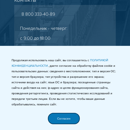
Контакты
8 800 333-40-89
Понедельник - четверг:
с 9:00 до 18:00
Пятница: с 9:00 до 17:00
Старокалужское шоссе, 65
Продолжая использовать наш сайт, вы соглашаетесь с
ПОЛИТИКОЙ
КОНФИДЕНЦИАЛЬНОСТИ
, даете согласие на обработку файлов cookie и
info@gostest.com
пользовательских данных: сведения о местоположении; тип и версия ОС;
тип и версия браузера; тип устройства и разрешение его экрана;
Таможенный союз
источники входа на сайт; язык ОС и браузера; посещенные страницы
сайта и действия на них; ip-адрес в целях функционирования сайта,
МЫ В СОЦСЕТЯХ
проведения ретаргетинга, проведения статистических исследований и
передачи третьим лицам. Если вы не хотите, чтобы ваши данные
обрабатывались, покиньте сайт.
Согласен