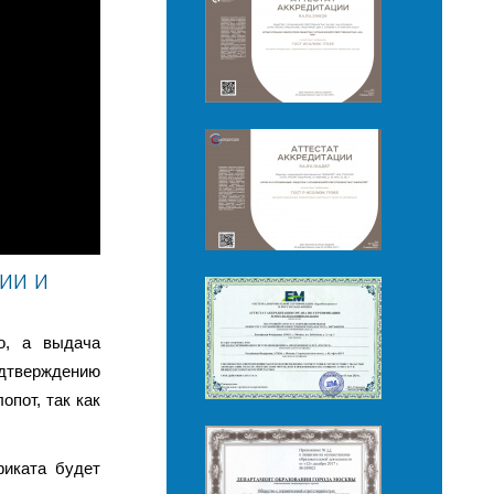
ии и
о, а выдача
дтверждению
опот, так как
фиката будет