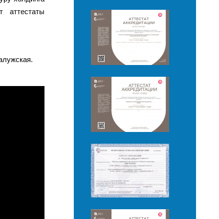
т аттестаты
алужская.