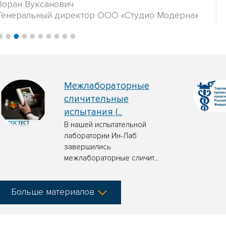
Зоран Вуксанович
Генеральный директор ООО «Студио Модерна»
•
•
•
•
•
•
•
•
•
•
Межлабораторные
сличительные
испытания (...
В нашей испытательной
лаборатории Ин-Лаб
завершились
межлабораторные сличит...
Больше материалов