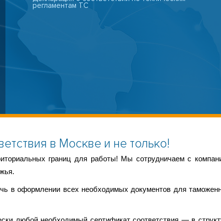
регламентам ТС
етствия в Москве и не только!
иториальных границ для работы! Мы сотрудничаем с компан
жья.
очь в оформлении всех необходимых документов для таможенн
ски любой необходимый сертификат соответствия — в структ