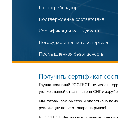
Роспотребнадзор
Подтверждение соответствия
Сертификация менеджмента
Негосударственная экспертиза
Промышленная безопасность
Разработка документации
Получить сертификат соотв
Электролаборатория
Г
руппа компаний ГОСТЕСТ не имеет терр
уголков нашей страны, стран СНГ и зарубе
Мы готовы вам быстро и оперативно пом
реализации вашего товара на рынок!
В ГОСТЕСТ Вы можете получить практиче