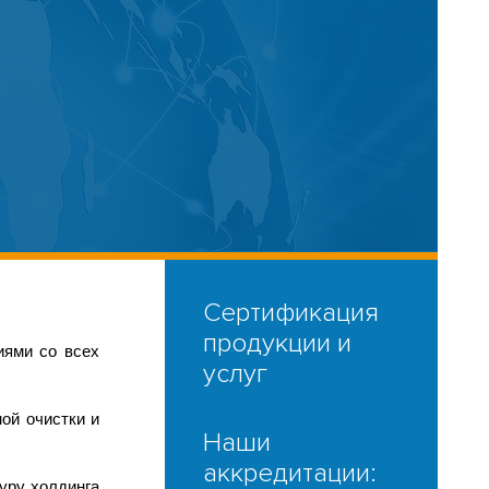
Сертификация
продукции и
иями со всех
услуг
ой очистки и
Наши
аккредитации:
уру холдинга