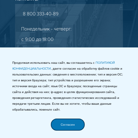
8 800 333-40-89
Понедельник - четверг:
с 9:00 до 18:00
Пятница: с 9:00 до 17:00
Старокалужское шоссе, 65
Продолжая использовать наш сайт, вы соглашаетесь с
ПОЛИТИКОЙ
КОНФИДЕНЦИАЛЬНОСТИ
, даете согласие на обработку файлов cookie и
info@gostest.com
пользовательских данных: сведения о местоположении; тип и версия ОС;
тип и версия браузера; тип устройства и разрешение его экрана;
Таможенный союз
источники входа на сайт; язык ОС и браузера; посещенные страницы
сайта и действия на них; ip-адрес в целях функционирования сайта,
МЫ В СОЦСЕТЯХ
проведения ретаргетинга, проведения статистических исследований и
передачи третьим лицам. Если вы не хотите, чтобы ваши данные
обрабатывались, покиньте сайт.
Согласен