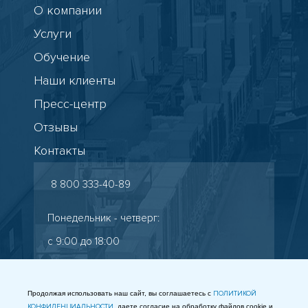
О компании
Услуги
Обучение
Наши клиенты
Пресс-центр
Отзывы
Контакты
8 800 333-40-89
Понедельник - четверг:
с 9:00 до 18:00
Пятница: с 9:00 до 17:00
Старокалужское шоссе, 65
Продолжая использовать наш сайт, вы соглашаетесь с
ПОЛИТИКОЙ
КОНФИДЕНЦИАЛЬНОСТИ
, даете согласие на обработку файлов cookie и