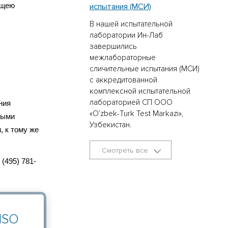
щею
испытания (МСИ)
В нашей испытательной
лаборатории Ин-Лаб
завершились
межлабораторные
сличительные испытания (МСИ)
с аккредитованной
комплексной испытательной
лабораторией СП ООО
ния
«O’zbek-Turk Test Markazi»,
ными
Узбекистан.
, к тому же
Смотреть все
(495) 781-
ISO