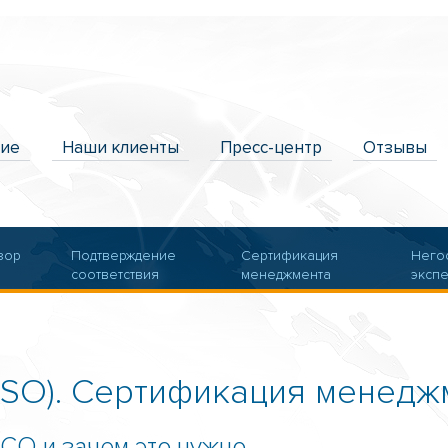
ние
Наши клиенты
Пресс-центр
Отзывы
зор
Подтверждение
Сертификация
Него
соответствия
менеджмента
эксп
Электролаборатория
ISO). Сертификация менедж
СО и зачем это нужно