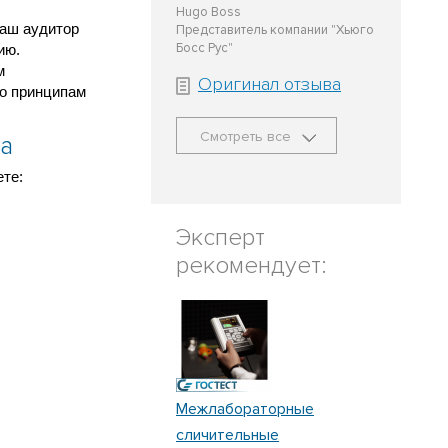
Hugo Boss
наш аудитор
Представитель компании "Хьюго
Босс Рус"
ию.
м
Оригинал отзыва
по принципам
Смотреть все
ва
те:
Эксперт
рекомендует:
Межлабораторные
сличительные