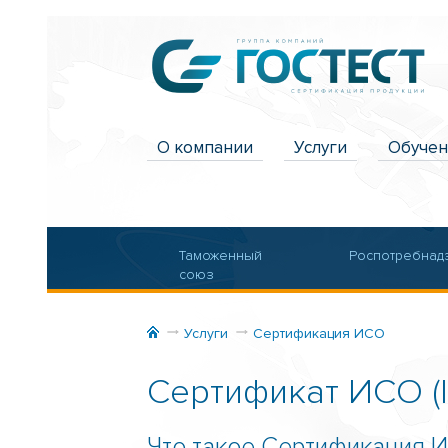
О компании
Услуги
Обуче
Таможенный
Роспотребнад
союз
Промышленная
Разработка
Услуги
Сертификация ИСО
безопасность
документации
Сертификат ИСО (
Что такое Сертификация И