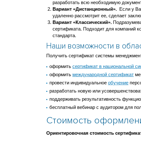
разработать всю необходимую докумен
Вариант «Дистанционный».
Если у Ва
удаленно рассмотрит ее, сделает заклю
Вариант «Классический».
Подразумева
сертификата. Подходит для компаний ко
стандарта.
Наши возможности в обла
Получить сертификат системы менеджмент
оформить
сертификат в национальной си
оформить
международной сертификат
ме
провести индивидуальное
обучение
персо
разработать новую или усовершенствов
поддерживать результативность функци
бесплатный вебинар с аудитором для по
Стоимость оформлен
Ориентировочная стоимость сертификата