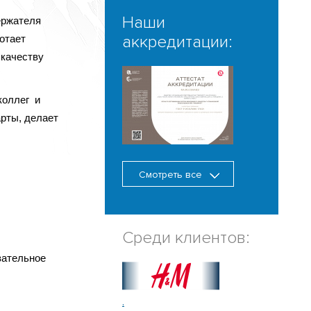
Наши
ержателя
аккредитации:
отает
 качеству
коллег и
рты, делает
Смотреть все
Среди клиентов:
зательное
.