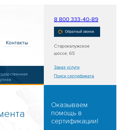
8 800 333-40-89
Обратный звонок
Контакты
Старокалужское
шоссе, 65
Заказ услуги
сударственная
Поиск сертификата
ертиза
Оказываем
мента
помощь в
сертификации!