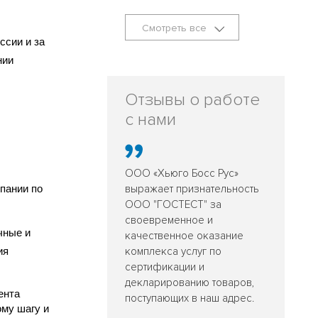
Смотреть все
ссии и за
нии
Отзывы о работе
с нами
ООО «Хьюго Босс Рус»
пании по
выражает признательность
ООО "ГОСТЕСТ" за
своевременное и
чные и
качественное оказание
ия
комплекса услуг по
сертификации и
декларированию товаров,
ента
поступающих в наш адрес.
ому шагу и