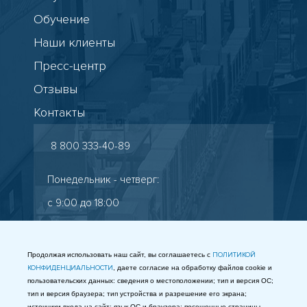
Обучение
Наши клиенты
Пресс-центр
Отзывы
Контакты
8 800 333-40-89
Понедельник - четверг:
с 9:00 до 18:00
Пятница: с 9:00 до 17:00
Старокалужское шоссе, 65
Продолжая использовать наш сайт, вы соглашаетесь с
ПОЛИТИКОЙ
КОНФИДЕНЦИАЛЬНОСТИ
, даете согласие на обработку файлов cookie и
info@gostest.com
пользовательских данных: сведения о местоположении; тип и версия ОС;
тип и версия браузера; тип устройства и разрешение его экрана;
Таможенный союз
источники входа на сайт; язык ОС и браузера; посещенные страницы