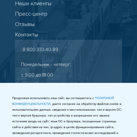
Наши клиенты
Пресс-центр
Отзывы
Контакты
8 800 333-40-89
Понедельник - четверг:
с 9:00 до 18:00
Пятница: с 9:00 до 17:00
Старокалужское шоссе, 65
Продолжая использовать наш сайт, вы соглашаетесь с
ПОЛИТИКОЙ
КОНФИДЕНЦИАЛЬНОСТИ
, даете согласие на обработку файлов cookie и
info@gostest.com
пользовательских данных: сведения о местоположении; тип и версия ОС;
тип и версия браузера; тип устройства и разрешение его экрана;
Таможенный союз
источники входа на сайт; язык ОС и браузера; посещенные страницы
сайта и действия на них; ip-адрес в целях функционирования сайта,
МЫ В СОЦСЕТЯХ
проведения ретаргетинга, проведения статистических исследований и